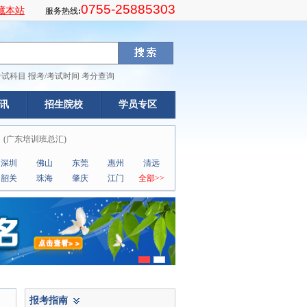
0755-25885303
藏本站
服务热线
:
考试科目
报考/考试时间
考分查询
讯
招生院校
学员专区
(
广东培训班总汇
)
深圳
佛山
东莞
惠州
清远
韶关
珠海
肇庆
江门
全部>>
报考指南