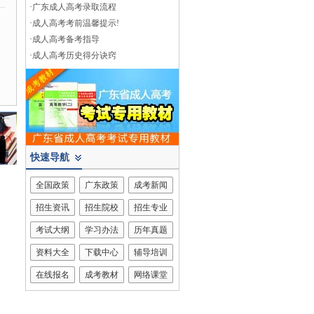
·
广东成人高考录取流程
·
成人高考考前温馨提示!
·
成人高考备考指导
·
成人高考历史得分诀窍
快速导航
全国政策
广东政策
成考新闻
招生资讯
招生院校
招生专业
考试大纲
学习办法
历年真题
资料大全
下载中心
辅导培训
在线报名
成考教材
网络课堂