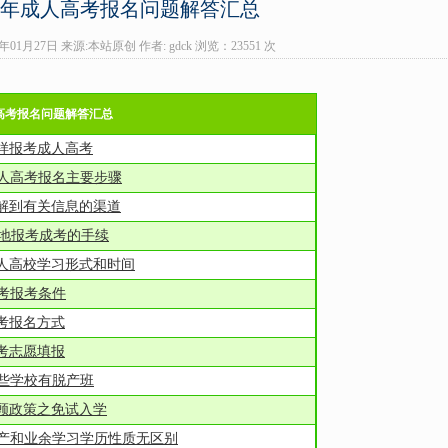
26年成人高考报名问题解答汇总
6年01月27日 来源:本站原创 作者: gdck 浏览：
23551 次
高考报名问题解答汇总
样报考成人高考
人高考报名主要步骤
解到有关信息的渠道
地报考成考的手续
人高校学习形式和时间
考报考条件
考报名方式
考志愿填报
些学校有脱产班
顾政策之免试入学
产和业余学习学历性质无区别