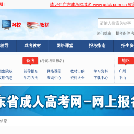
www.gdck.com.cn
请记住广东成考网域名:
收
网校
教材
热门搜索：
报考条件
考辅导
成考教材
网络课堂
报考指南
招生资
备考
地区
(
考前培训报名
)
招生院校
辅导报名
网络课堂
教材订购
学习资料
广州
实用信息
学习方法
查询中心
资料大全
下载中心
中山
览信息