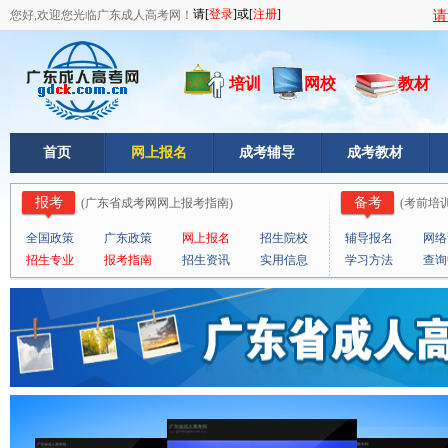
您好,欢迎您光临广东成人高考网！
请
培训
网校
教材
首页
网上报名
成考辅导
成考教材
报考
备考
(
广东省成考网网上报考指南
)
(
考前培
全国政策
广东政策
网上报名
招生院校
辅导报名
网络
招生专业
报考指南
招生资讯
实用信息
学习方法
查询